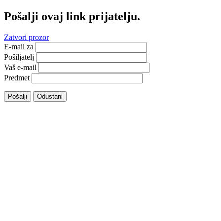
Pošalji ovaj link prijatelju.
Zatvori prozor
E-mail za
Pošiljatelj
Vaš e-mail
Predmet
Pošalji
Odustani