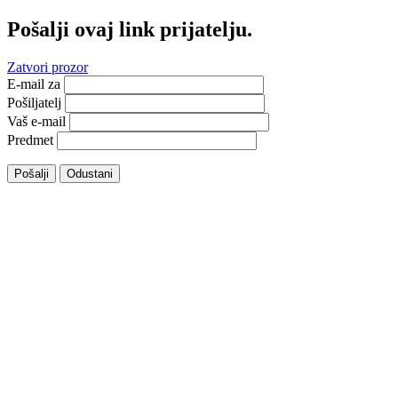
Pošalji ovaj link prijatelju.
Zatvori prozor
E-mail za
Pošiljatelj
Vaš e-mail
Predmet
Pošalji
Odustani