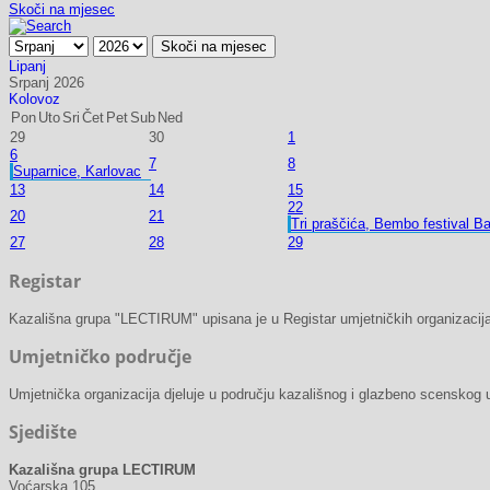
Skoči na mjesec
Skoči na mjesec
Lipanj
Srpanj 2026
Kolovoz
Pon
Uto
Sri
Čet
Pet
Sub
Ned
29
30
1
6
7
8
Suparnice, Karlovac
13
14
15
22
20
21
Tri praščića, Bembo festival Ba
27
28
29
Registar
Kazališna grupa "LECTIRUM" upisana je u Registar umjetničkih organizacija
Umjetničko područje
Umjetnička organizacija djeluje u području kazališnog i glazbeno scenskog 
Sjedište
Kazališna grupa LECTIRUM
Voćarska 105