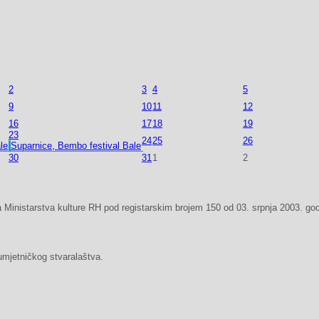
2
3
4
5
9
10
11
12
16
17
18
19
23
24
25
26
le
Suparnice, Bembo festival Bale
30
31
1
2
 Ministarstva kulture RH pod registarskim brojem 150 od 03. srpnja 2003. god
umjetničkog stvaralaštva.