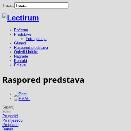
Traži...
Početna
Predstave
Foto galerija
Glumci
Raspored predstava
Ogledi i kritike
Nagrade
Kontakt
Prijava
Raspored predstava
Srpanj,
2026
Po godini
Po mjesecu
Po tjednu
Danas