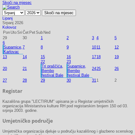
Skoči na mjesec
Skoči na mjesec
Lipanj
Srpanj 2026
Kolovoz
Pon
Uto
Sri
Čet
Pet
Sub
Ned
29
30
1
2
3
4
5
6
Suparnice,
7
8
9
10
11
12
Karlovac
13
14
15
16
17
18
19
22
23
Tri praščića,
Suparnice,
20
21
24
25
26
Bembo
Bembo
festival Bale
festival Bale
27
28
29
30
31
1
2
Registar
Kazališna grupa "LECTIRUM" upisana je u Registar umjetničkih
organizacija Ministarstva kulture RH pod registarskim brojem 150 od 03.
srpnja 2003. godine.
Umjetničko područje
Umjetnička organizacija djeluje u području kazališnog i glazbeno scenskog