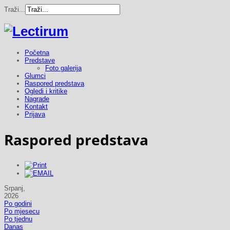
Traži...
Početna
Predstave
Foto galerija
Glumci
Raspored predstava
Ogledi i kritike
Nagrade
Kontakt
Prijava
Raspored predstava
Srpanj,
2026
Po godini
Po mjesecu
Po tjednu
Danas