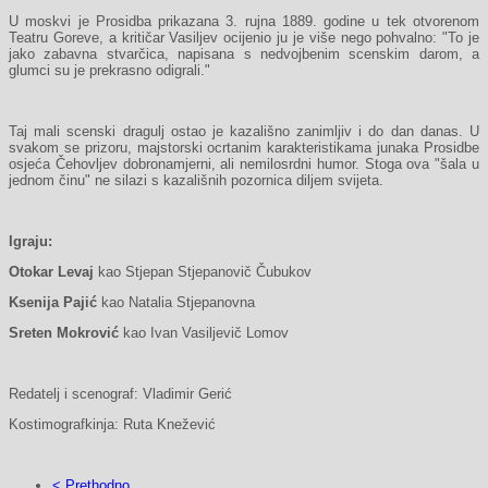
U moskvi je Prosidba prikazana 3. rujna 1889. godine u tek otvorenom
Teatru Goreve, a kritičar Vasiljev ocijenio ju je više nego pohvalno: "To je
jako zabavna stvarčica, napisana s nedvojbenim scenskim darom, a
glumci su je prekrasno odigrali."
Taj mali scenski dragulj ostao je kazališno zanimljiv i do dan danas. U
svakom se prizoru, majstorski ocrtanim karakteristikama junaka Prosidbe
osjeća Čehovljev dobronamjerni, ali nemilosrdni humor. Stoga ova "šala u
jednom činu" ne silazi s kazališnih pozornica diljem svijeta.
Igraju:
Otokar Levaj
kao Stjepan Stjepanovič Čubukov
Ksenija Pajić
kao Natalia Stjepanovna
Sreten Mokrović
kao Ivan Vasiljevič Lomov
Redatelj i scenograf: Vladimir Gerić
Kostimografkinja: Ruta Knežević
< Prethodno