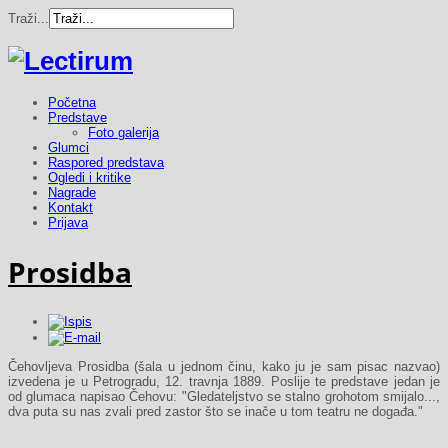
Traži...
Početna
Predstave
Foto galerija
Glumci
Raspored predstava
Ogledi i kritike
Nagrade
Kontakt
Prijava
Prosidba
Čehovljeva Prosidba (šala u jednom činu, kako ju je sam pisac
nazvao)
izvedena je u Petrogradu, 12. travnja 1889. Poslije te predstave jedan je
od glumaca napisao Čehovu: "Gledateljstvo se stalno grohotom smijalo...,
dva puta su nas zvali pred zastor što se inače u tom teatru ne događa."