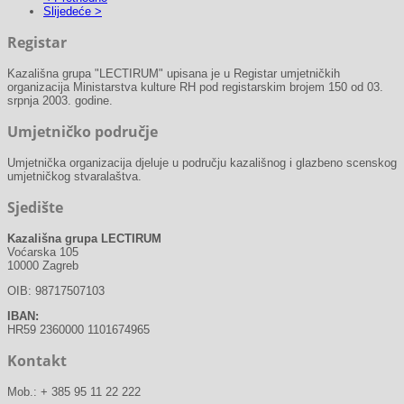
Slijedeće >
Registar
Kazališna grupa "LECTIRUM" upisana je u Registar umjetničkih
organizacija Ministarstva kulture RH pod registarskim brojem 150 od 03.
srpnja 2003. godine.
Umjetničko područje
Umjetnička organizacija djeluje u području kazališnog i glazbeno scenskog
umjetničkog stvaralaštva.
Sjedište
Kazališna grupa LECTIRUM
Voćarska 105
10000 Zagreb
OIB: 98717507103
IBAN:
HR59 2360000 1101674965
Kontakt
Mob.: + 385 95 11 22 222