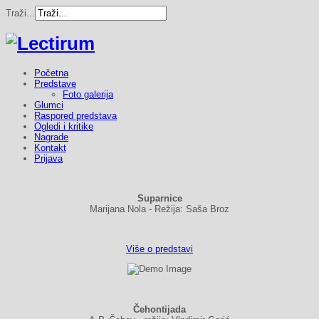
Traži...
Početna
Predstave
Foto galerija
Glumci
Raspored predstava
Ogledi i kritike
Nagrade
Kontakt
Prijava
Suparnice
Marijana Nola - Režija: Saša Broz
Više o predstavi
Čehontijada