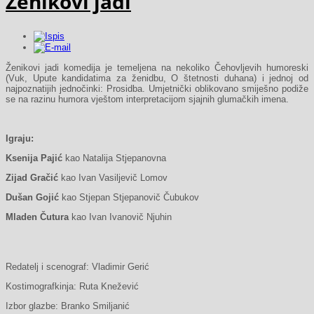
Ženikovi jadi
Ženikovi jadi komedija je temeljena na nekoliko Čehovljevih
humoreski
(Vuk, Upute kandidatima za ženidbu, O štetnosti duhana) i jednoj od
najpoznatijih jednočinki: Prosidba. Umjetnički oblikovano smiješno podiže
se na razinu humora vještom interpretacijom sjajnih glumačkih imena.
Igraju:
Ksenija Pajić
kao Natalija Stjepanovna
Zijad Gračić
kao Ivan Vasiljevič Lomov
Dušan Gojić
kao Stjepan Stjepanovič Čubukov
Mladen Čutura
kao Ivan Ivanovič Njuhin
Redatelj i scenograf: Vladimir Gerić
Kostimografkinja: Ruta Knežević
Izbor glazbe: Branko Smiljanić